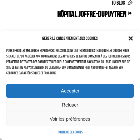
TO BLOG
–
HÔPITAL JOFFRE-DUPUYTREN
LAURENT DUBIN (site)
Politique de cookies (UE)
Gérer le consentement aux cookies
Pour offrir les meilleures expériences, nous utilisons des technologies telles que les cookies pour
stocker et/ou accéder aux informations des appareils. Le fait de consentir à ces technologies nous
permettra de traiter des données telles que le comportement de navigation ou les ID uniques sur ce
site. Le fait de ne pas consentir ou de retirer son consentement peut avoir un effet négatif sur
certaines caractéristiques et fonctions.
Accepter
Refuser
Cherchez vous !
Voir les préférences
Politique de cookies