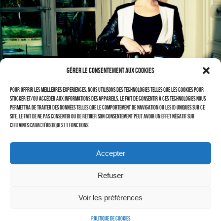
CONTACTS
–
LAURENT DUBIN (site)
Politique de cookies (UE)
VILLE DE DRAVEIL
Gérer le consentement aux cookies
Pour offrir les meilleures expériences, nous utilisons des technologies telles que les cookies pour
stocker et/ou accéder aux informations des appareils. Le fait de consentir à ces technologies nous
permettra de traiter des données telles que le comportement de navigation ou les ID uniques sur ce
site. Le fait de ne pas consentir ou de retirer son consentement peut avoir un effet négatif sur
certaines caractéristiques et fonctions.
Accepter
Refuser
Cherchez vous !
Voir les préférences
HÔPITAL JOFFRE-DUPUYTREN
Politique de cookies