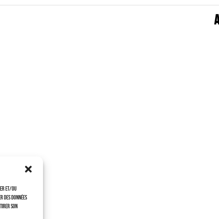
A
ker et/ou
er des données
etirer son