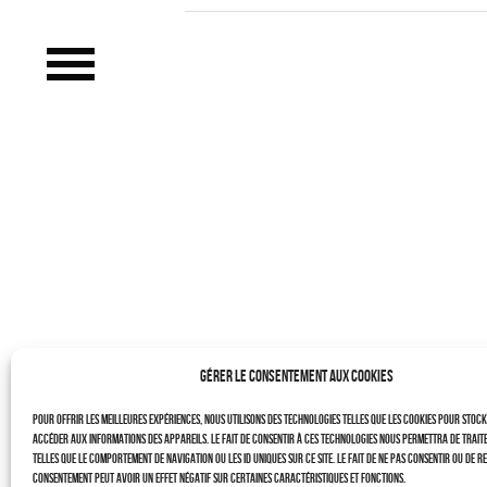
LE PROJET
CONTACTS
–
LAURENT DUBIN (site)
Politique de cookies (UE)
Gérer le consentement aux cookies
Pour offrir les meilleures expériences, nous utilisons des technologies telles que les cookies pour stoc
accéder aux informations des appareils. Le fait de consentir à ces technologies nous permettra de trait
telles que le comportement de navigation ou les ID uniques sur ce site. Le fait de ne pas consentir ou de r
consentement peut avoir un effet négatif sur certaines caractéristiques et fonctions.