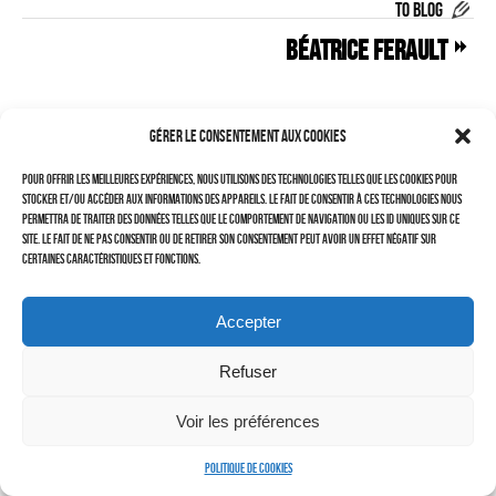
TO BLOG
–
Béatrice FERAULT
LAURENT DUBIN (site)
Politique de cookies (UE)
Gérer le consentement aux cookies
Pour offrir les meilleures expériences, nous utilisons des technologies telles que les cookies pour
stocker et/ou accéder aux informations des appareils. Le fait de consentir à ces technologies nous
permettra de traiter des données telles que le comportement de navigation ou les ID uniques sur ce
site. Le fait de ne pas consentir ou de retirer son consentement peut avoir un effet négatif sur
certaines caractéristiques et fonctions.
Accepter
Refuser
Cherchez vous !
Voir les préférences
Politique de cookies