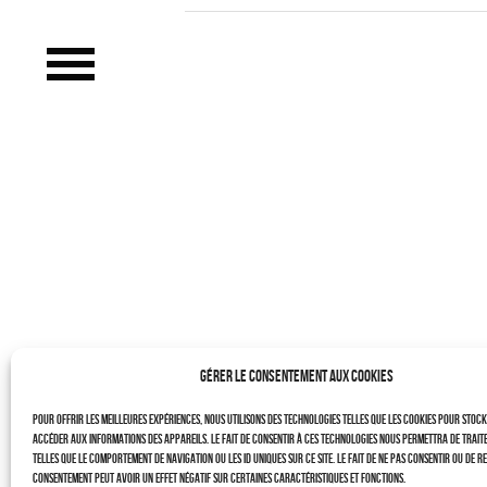
LE PROJET
CONTACTS
–
LAURENT DUBIN (site)
Politique de cookies (UE)
Gérer le consentement aux cookies
Pour offrir les meilleures expériences, nous utilisons des technologies telles que les cookies pour stoc
accéder aux informations des appareils. Le fait de consentir à ces technologies nous permettra de trait
telles que le comportement de navigation ou les ID uniques sur ce site. Le fait de ne pas consentir ou de r
consentement peut avoir un effet négatif sur certaines caractéristiques et fonctions.