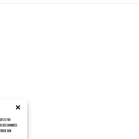
ker et/ou
er des données
etirer son