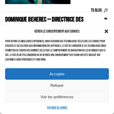
–
TO BLOG
LAURENT DUBIN (site)
Dominique BEHEREC – DIRECTRICE DES
Politique de cookies (UE)
RESSOURCES HUMAINES
Gérer le consentement aux cookies
Pour offrir les meilleures expériences, nous utilisons des technologies telles que les cookies pour
stocker et/ou accéder aux informations des appareils. Le fait de consentir à ces technologies nous
permettra de traiter des données telles que le comportement de navigation ou les ID uniques sur ce
site. Le fait de ne pas consentir ou de retirer son consentement peut avoir un effet négatif sur
certaines caractéristiques et fonctions.
Accepter
Refuser
Cherchez vous !
Voir les préférences
Politique de cookies