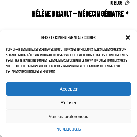
TO BLOG
–
Hélène BRIAULT – MÉDECIN GÉRIATRE
LAURENT DUBIN (site)
Politique de cookies (UE)
Gérer le consentement aux cookies
Pour offrir les meilleures expériences, nous utilisons des technologies telles que les cookies pour
stocker et/ou accéder aux informations des appareils. Le fait de consentir à ces technologies nous
permettra de traiter des données telles que le comportement de navigation ou les ID uniques sur ce
site. Le fait de ne pas consentir ou de retirer son consentement peut avoir un effet négatif sur
certaines caractéristiques et fonctions.
Accepter
Refuser
Cherchez vous !
Voir les préférences
Politique de cookies