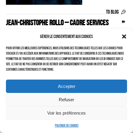
–
TO BLOG
LAURENT DUBIN (site)
Jean-Christophe ROLLO – CADRE SERVICES
Politique de cookies (UE)
TECHNIQUES
Gérer le consentement aux cookies
Pour offrir les meilleures expériences, nous utilisons des technologies telles que les cookies pour
stocker et/ou accéder aux informations des appareils. Le fait de consentir à ces technologies nous
permettra de traiter des données telles que le comportement de navigation ou les ID uniques sur ce
site. Le fait de ne pas consentir ou de retirer son consentement peut avoir un effet négatif sur
certaines caractéristiques et fonctions.
Accepter
Refuser
Cherchez vous !
Voir les préférences
Politique de cookies