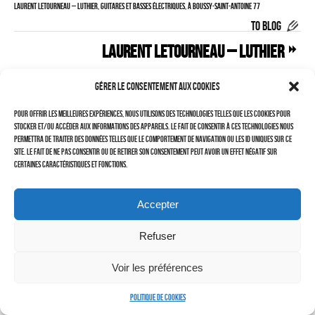
Laurent LETOURNEAU – LUTHIER, guitares et basses électriques, à Boussy-Saint-Antoine 77
–
TO BLOG
LAURENT DUBIN (site)
Laurent LETOURNEAU – LUTHIER
Politique de cookies (UE)
Gérer le consentement aux cookies
Pour offrir les meilleures expériences, nous utilisons des technologies telles que les cookies pour
stocker et/ou accéder aux informations des appareils. Le fait de consentir à ces technologies nous
permettra de traiter des données telles que le comportement de navigation ou les ID uniques sur ce
site. Le fait de ne pas consentir ou de retirer son consentement peut avoir un effet négatif sur
certaines caractéristiques et fonctions.
Accepter
Refuser
Cherchez vous !
Voir les préférences
Politique de cookies