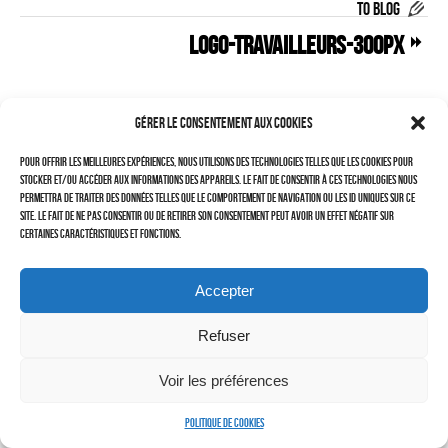
TO BLOG
–
LOGO-TRAVAILLEURS-300px
LAURENT DUBIN (site)
Politique de cookies (UE)
Gérer le consentement aux cookies
Pour offrir les meilleures expériences, nous utilisons des technologies telles que les cookies pour
stocker et/ou accéder aux informations des appareils. Le fait de consentir à ces technologies nous
permettra de traiter des données telles que le comportement de navigation ou les ID uniques sur ce
site. Le fait de ne pas consentir ou de retirer son consentement peut avoir un effet négatif sur
certaines caractéristiques et fonctions.
Accepter
Refuser
Cherchez vous !
Voir les préférences
Politique de cookies