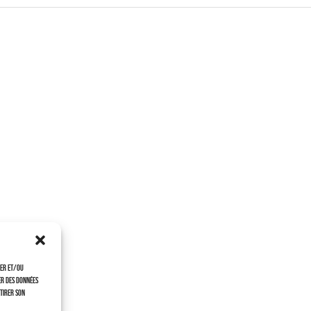
ker et/ou
er des données
etirer son