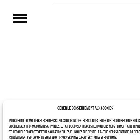
LE PROJET
CONTACTS
–
LAURENT DUBIN (site)
Politique de cookies (UE)
Gérer le consentement aux cookies
Pour offrir les meilleures expériences, nous utilisons des technologies telles que les cookies pour stoc
accéder aux informations des appareils. Le fait de consentir à ces technologies nous permettra de trait
telles que le comportement de navigation ou les ID uniques sur ce site. Le fait de ne pas consentir ou de r
consentement peut avoir un effet négatif sur certaines caractéristiques et fonctions.