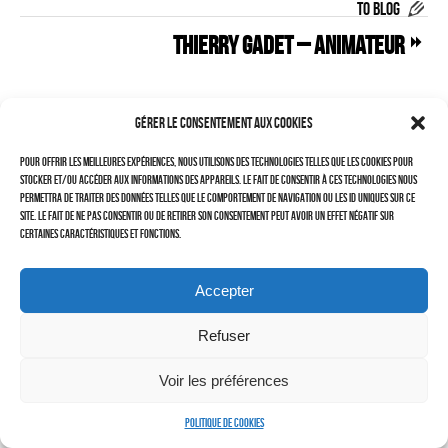
TO BLOG
–
Thierry GADET – ANIMATEUR
LAURENT DUBIN (site)
Politique de cookies (UE)
Gérer le consentement aux cookies
Pour offrir les meilleures expériences, nous utilisons des technologies telles que les cookies pour
stocker et/ou accéder aux informations des appareils. Le fait de consentir à ces technologies nous
permettra de traiter des données telles que le comportement de navigation ou les ID uniques sur ce
site. Le fait de ne pas consentir ou de retirer son consentement peut avoir un effet négatif sur
certaines caractéristiques et fonctions.
Accepter
Refuser
Cherchez vous !
Voir les préférences
Politique de cookies